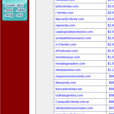
monetice.com
$3,
turboventas.com
$3,
i-Ventas.com
$3,
MarcasEnVenta.com
$3,
rapiventa.com
$2,
catalogosdeproductos.com
$2,
ventadebienesraices.com
$2,
e-Clientes.com
$2,
eProductos.com
$1,
monetizacao.com
$1,
remateganadero.com
$1,
ofertasbolivia.com
$1,
maquinariasenventa.com
$9
libreventa.com
$9
fuerzadeventas.net
$9
outletargentina.com
$9
CamposEnVenta.com.ar
$9
ofertasinternacionales.com
$9