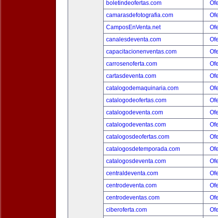
boletindeofertas.com
Ofe
camarasdefotografia.com
Ofe
CamposEnVenta.net
Ofe
canalesdeventa.com
Ofe
capacitacionenventas.com
Ofe
carrosenoferta.com
Ofe
cartasdeventa.com
Ofe
catalogodemaquinaria.com
Ofe
catalogodeofertas.com
Ofe
catalogodeventa.com
Ofe
catalogodeventas.com
Ofe
catalogosdeofertas.com
Ofe
catalogosdetemporada.com
Ofe
catalogosdeventa.com
Ofe
centraldeventa.com
Ofe
centrodeventa.com
Ofe
centrodeventas.com
Ofe
ciberoferta.com
Ofe