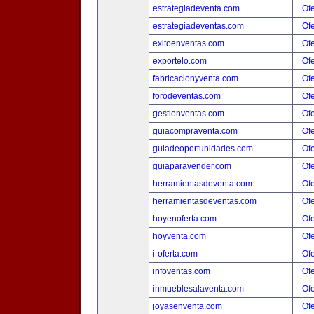
estrategiadeventa.com
Ofe
estrategiadeventas.com
Ofe
exitoenventas.com
Ofe
exportelo.com
Ofe
fabricacionyventa.com
Ofe
forodeventas.com
Ofe
gestionventas.com
Ofe
guiacompraventa.com
Ofe
guiadeoportunidades.com
Ofe
guiaparavender.com
Ofe
herramientasdeventa.com
Ofe
herramientasdeventas.com
Ofe
hoyenoferta.com
Ofe
hoyventa.com
Ofe
i-oferta.com
Ofe
infoventas.com
Ofe
inmueblesalaventa.com
Ofe
joyasenventa.com
Ofe