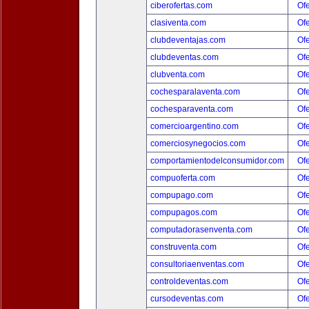
ciberofertas.com
Ofe
clasiventa.com
Ofe
clubdeventajas.com
Ofe
clubdeventas.com
Ofe
clubventa.com
Ofe
cochesparalaventa.com
Ofe
cochesparaventa.com
Ofe
comercioargentino.com
Ofe
comerciosynegocios.com
Ofe
comportamientodelconsumidor.com
Ofe
compuoferta.com
Ofe
compupago.com
Ofe
compupagos.com
Ofe
computadorasenventa.com
Ofe
construventa.com
Ofe
consultoriaenventas.com
Ofe
controldeventas.com
Ofe
cursodeventas.com
Ofe