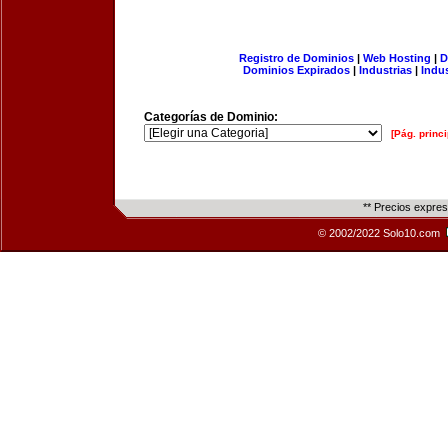
Registro de Dominios
|
Web Hosting
|
D
Dominios Expirados
|
Industrias
|
Indu
Categorías de Dominio:
[Pág. princi
** Precios expre
© 2002/2022 Solo10.com