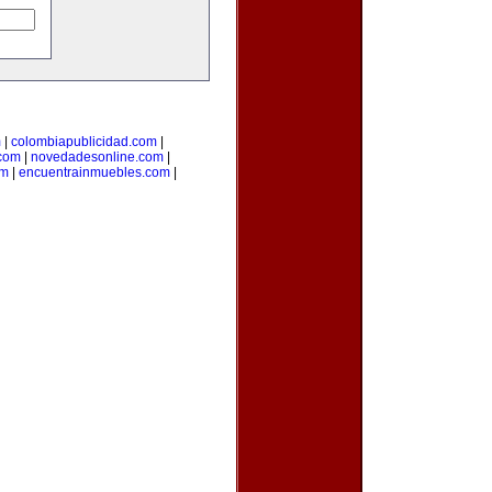
m
|
colombiapublicidad.com
|
.com
|
novedadesonline.com
|
om
|
encuentrainmuebles.com
|