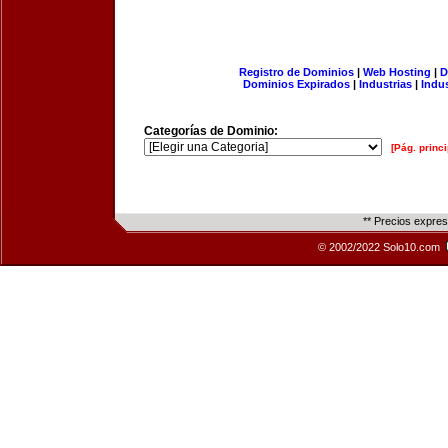
Registro de Dominios
|
Web Hosting
|
D
Dominios Expirados
|
Industrias
|
Indu
Categorías de Dominio:
[Pág. princi
** Precios expre
© 2002/2022 Solo10.com