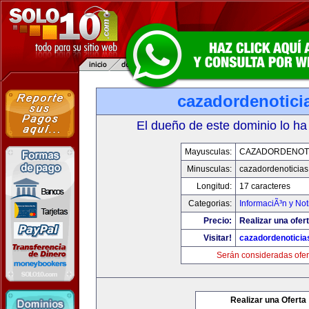
cazadordenotici
El dueño de este dominio lo ha
Mayusculas:
CAZADORDENOTI
Minusculas:
cazadordenoticia
Longitud:
17 caracteres
Categorias:
InformaciÃ³n y Not
Precio:
Realizar una ofert
Visitar!
cazadordenotici
Serán consideradas ofer
Realizar una Oferta