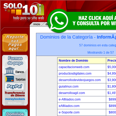
Dominios de la Categoría -
InformÃ¡
57 dominios en esta categ
Mostrando 1 de 57
Nombre de Dominio
Preci
capacitacionweb.com
$5,00
productosdigitales.com
$4,95
desarrollodevideojuegos.com
$3,90
guialinux.com
$1,80
desarrolloagil.com
$1,49
e-Afiliados.com
$899
eAfiliados.com
$899
e-Soporte.com
$800