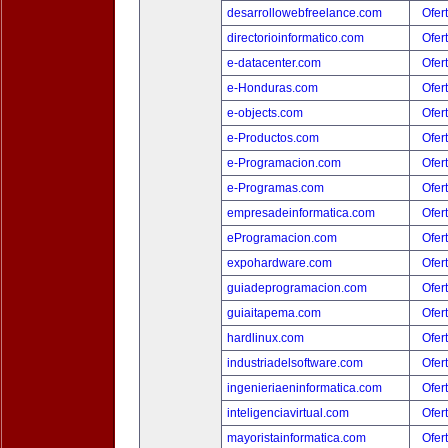
desarrollowebfreelance.com
Ofer
directorioinformatico.com
Ofer
e-datacenter.com
Ofer
e-Honduras.com
Ofer
e-objects.com
Ofer
e-Productos.com
Ofer
e-Programacion.com
Ofer
e-Programas.com
Ofer
empresadeinformatica.com
Ofer
eProgramacion.com
Ofer
expohardware.com
Ofer
guiadeprogramacion.com
Ofer
guiaitapema.com
Ofer
hardlinux.com
Ofer
industriadelsoftware.com
Ofer
ingenieriaeninformatica.com
Ofer
inteligenciavirtual.com
Ofer
mayoristainformatica.com
Ofer