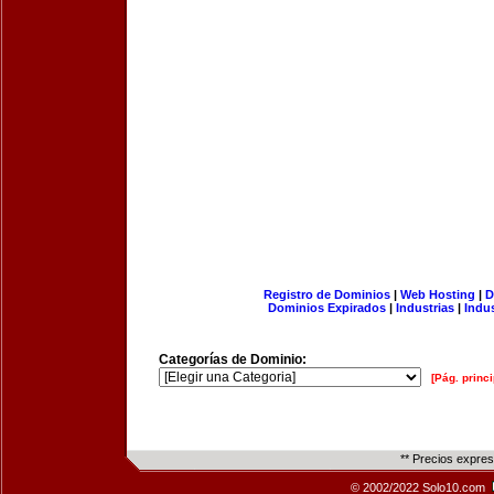
Registro de Dominios
|
Web Hosting
|
D
Dominios Expirados
|
Industrias
|
Indu
Categorías de Dominio:
[Pág. princi
** Precios expre
© 2002/2022 Solo10.com