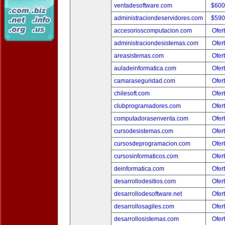
ventadesoftware.com
$600
administraciondeservidores.com
$590
accesorioscomputacion.com
Ofer
administraciondesistemas.com
Ofer
areasistemas.com
Ofer
auladeinformatica.com
Ofer
camaraseguridad.com
Ofer
chilesoft.com
Ofer
clubprogramadores.com
Ofer
computadorasenventa.com
Ofer
cursodesistemas.com
Ofer
cursosdeprogramacion.com
Ofer
cursosinformaticos.com
Ofer
deinformatica.com
Ofer
desarrollodesitios.com
Ofer
desarrollodesoftware.net
Ofer
desarrollosagiles.com
Ofer
desarrollosistemas.com
Ofer