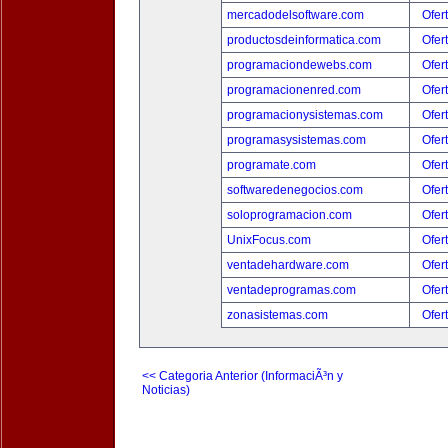
mercadodelsoftware.com
Ofer
productosdeinformatica.com
Ofer
programaciondewebs.com
Ofer
programacionenred.com
Ofer
programacionysistemas.com
Ofer
programasysistemas.com
Ofer
programate.com
Ofer
softwaredenegocios.com
Ofer
soloprogramacion.com
Ofer
UnixFocus.com
Ofer
ventadehardware.com
Ofer
ventadeprogramas.com
Ofer
zonasistemas.com
Ofer
<< Categoria Anterior (InformaciÃ³n y
Noticias)