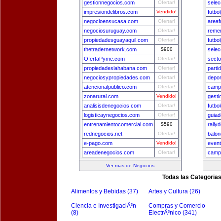
gestionnegocios.com
Ofertar!
sele
impresiondelibros.com
Vendido!
futbo
negocioensucasa.com
Ofertar!
areaf
negociosuruguay.com
Ofertar!
remer
propiedadesguayaquil.com
Ofertar!
futbo
thetradernetwork.com
$900
sele
OfertaPyme.com
Ofertar!
secto
propiedadeslahabana.com
Ofertar!
parti
negociosypropiedades.com
Ofertar!
depo
atencionalpublico.com
Ofertar!
camp
zonarural.com
Vendido!
gest
analisisdenegocios.com
Ofertar!
futbo
logisticaynegocios.com
Ofertar!
guia
entrenamientocomercial.com
$590
rally
rednegocios.net
Ofertar!
balon
e-pago.com
Vendido!
even
areadenegocios.com
Ofertar!
camp
Ver mas de Negocios
Todas las Categoria
Alimentos y Bebidas (37)
Artes y Cultura (26)
Ciencia e InvestigaciÃ³n
Compras y Comercio
(8)
ElectrÃ³nico (341)