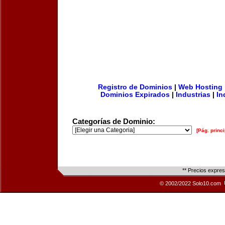
Registro de Dominios
|
Web Hosting
Dominios Expirados
|
Industrias
|
In
Categorías de Dominio:
[Pág. princi
** Precios expre
© 2002/2022 Solo10.com