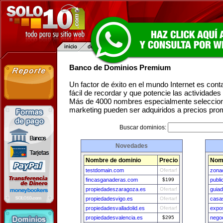
Banco de Dominios Premium
Un factor de éxito en el mundo Internet es con
fácil de recordar y que potencie las actividade
Más de 4000 nombres especialmente seleccion
marketing pueden ser adquiridos a precios pro
Buscar dominios:
Novedades
Nombre de dominio
Precio
Nom
testdomain.com
Ofertar!
zona
fincasganaderas.com
$199
publi
propiedadeszaragoza.es
Ofertar!
guia
propiedadesvigo.es
Ofertar!
casas
propiedadesvalladolid.es
Ofertar!
expos
propiedadesvalencia.es
$295
nego