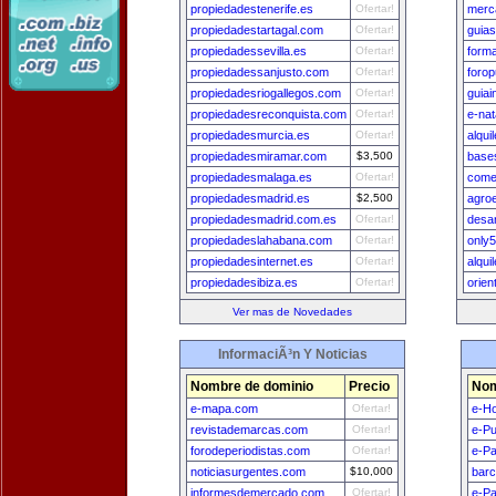
propiedadestenerife.es
Ofertar!
merca
propiedadestartagal.com
Ofertar!
guia
propiedadessevilla.es
Ofertar!
forma
propiedadessanjusto.com
Ofertar!
forop
propiedadesriogallegos.com
Ofertar!
guiai
propiedadesreconquista.com
Ofertar!
e-nat
propiedadesmurcia.es
Ofertar!
alqui
propiedadesmiramar.com
$3,500
base
propiedadesmalaga.es
Ofertar!
come
propiedadesmadrid.es
$2,500
agro
propiedadesmadrid.com.es
Ofertar!
desar
propiedadeslahabana.com
Ofertar!
only
propiedadesinternet.es
Ofertar!
alqui
propiedadesibiza.es
Ofertar!
orien
Ver mas de Novedades
InformaciÃ³n Y Noticias
Nombre de dominio
Precio
Nom
e-mapa.com
Ofertar!
e-H
revistademarcas.com
Ofertar!
e-Pu
forodeperiodistas.com
Ofertar!
e-Pa
noticiasurgentes.com
$10,000
bar
informesdemercado.com
Ofertar!
e-P