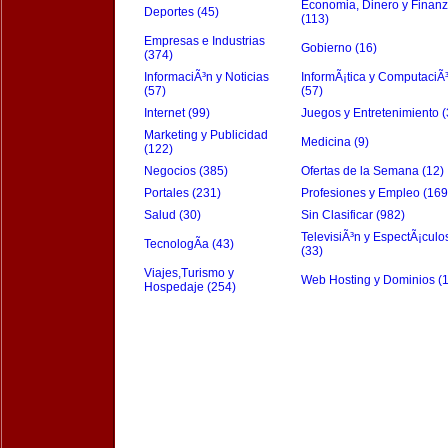
Economia, Dinero y Finan
Deportes (45)
(113)
Empresas e Industrias
Gobierno (16)
(374)
InformaciÃ³n y Noticias
InformÃ¡tica y ComputaciÃ
(57)
(57)
Internet (99)
Juegos y Entretenimiento (
Marketing y Publicidad
Medicina (9)
(122)
Negocios (385)
Ofertas de la Semana (12)
Portales (231)
Profesiones y Empleo (169
Salud (30)
Sin Clasificar (982)
TelevisiÃ³n y EspectÃ¡culo
TecnologÃ­a (43)
(33)
Viajes,Turismo y
Web Hosting y Dominios (
Hospedaje (254)