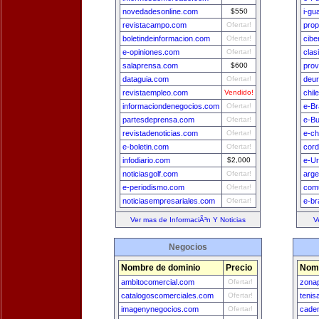
novedadesonline.com
$550
i-gu
revistacampo.com
Ofertar!
prop
boletindeinformacion.com
Ofertar!
cibe
e-opiniones.com
Ofertar!
clas
salaprensa.com
$600
prov
dataguia.com
Ofertar!
deu
revistaempleo.com
Vendido!
chil
informaciondenegocios.com
Ofertar!
e-Br
partesdeprensa.com
Ofertar!
e-B
revistadenoticias.com
Ofertar!
e-ch
e-boletin.com
Ofertar!
cord
infodiario.com
$2,000
e-U
noticiasgolf.com
Ofertar!
arge
e-periodismo.com
Ofertar!
comu
noticiasempresariales.com
Ofertar!
e-br
Ver mas de InformaciÃ³n Y Noticias
V
Negocios
Nombre de dominio
Precio
Nomb
ambitocomercial.com
Ofertar!
zona
catalogoscomerciales.com
Ofertar!
tenis
imagenynegocios.com
Ofertar!
cade